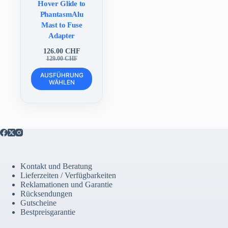
Hover Glide to
PhantasmAlu
Mast to Fuse
Adapter
126.00
CHF
Ursprünglicher
Aktueller
129.00
CHF
Preis
Preis
Dieses
war:
ist:
AUSFÜHRUNG
Produkt
WÄHLEN
129.00 CHF
126.00 CHF.
weist
mehrere
Varianten
auf.
Die
Optionen
können
auf
der
Kontakt und Beratung
Produktseite
Lieferzeiten / Verfügbarkeiten
gewählt
Reklamationen und Garantie
werden
Rücksendungen
Gutscheine
Bestpreisgarantie