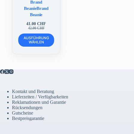
Brand
BeanieBrand
Beanie
41.00
CHF
Ursprünglicher
Aktueller
42.00
CHF
Preis
Preis
Dieses
war:
ist:
AUSFÜHRUNG
Produkt
WÄHLEN
42.00 CHF
41.00 CHF.
weist
mehrere
Varianten
auf.
Die
Optionen
können
auf
der
Kontakt und Beratung
Produktseite
Lieferzeiten / Verfügbarkeiten
gewählt
Reklamationen und Garantie
werden
Rücksendungen
Gutscheine
Bestpreisgarantie