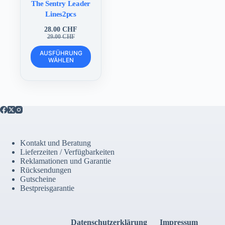
The Sentry Leader
Lines2pcs
28.00
CHF
Ursprünglicher
Aktueller
29.00
CHF
Preis
Preis
Dieses
war:
ist:
AUSFÜHRUNG
Produkt
WÄHLEN
29.00 CHF
28.00 CHF.
weist
mehrere
Varianten
auf.
Die
Optionen
können
auf
der
Kontakt und Beratung
Produktseite
Lieferzeiten / Verfügbarkeiten
gewählt
Reklamationen und Garantie
werden
Rücksendungen
Gutscheine
Bestpreisgarantie
Datenschutzerklärung
Impressum