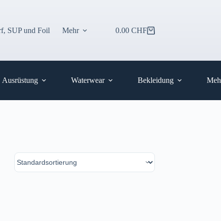
f, SUP und Foil
Mehr
0.00
CHF
Warenkorb
Ausrüstung
Waterwear
Bekleidung
Meh