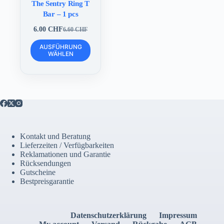
The Sentry Ring T
Bar – 1 pcs
6.00
CHF
6.60
CHF
Ursprünglicher
Aktueller
Preis
Preis
Dieses
AUSFÜHRUNG
war:
ist:
Produkt
WÄHLEN
6.60 CHF
6.00 CHF.
weist
mehrere
Varianten
auf.
Die
Optionen
können
auf
der
Kontakt und Beratung
Produktseite
Lieferzeiten / Verfügbarkeiten
gewählt
Reklamationen und Garantie
werden
Rücksendungen
Gutscheine
Bestpreisgarantie
Datenschutzerklärung
Impressum