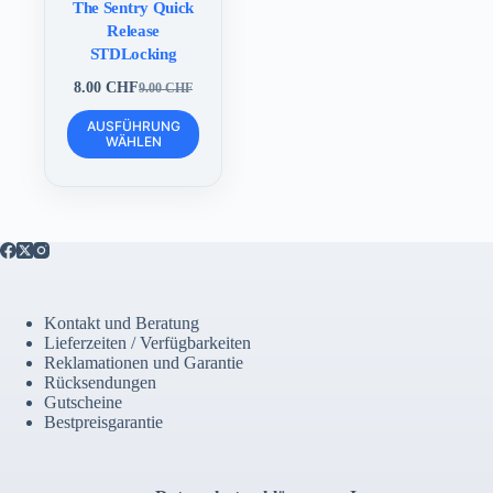
The Sentry Quick
Release
STDLocking
8.00
CHF
9.00
CHF
Ursprünglicher
Aktueller
Preis
Preis
Dieses
AUSFÜHRUNG
war:
ist:
Produkt
WÄHLEN
9.00 CHF
8.00 CHF.
weist
mehrere
Varianten
auf.
Die
Optionen
können
auf
der
Kontakt und Beratung
Produktseite
Lieferzeiten / Verfügbarkeiten
gewählt
Reklamationen und Garantie
werden
Rücksendungen
Gutscheine
Bestpreisgarantie