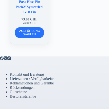
Boss Hoss Fin
Pack2″Symetrical
G10 Fin
73.00
CHF
Ursprünglicher
Aktueller
75.00
CHF
Preis
Preis
Dieses
war:
ist:
AUSFÜHRUNG
Produkt
WÄHLEN
75.00 CHF
73.00 CHF.
weist
mehrere
Varianten
auf.
Die
Optionen
können
auf
der
Kontakt und Beratung
Produktseite
Lieferzeiten / Verfügbarkeiten
gewählt
Reklamationen und Garantie
werden
Rücksendungen
Gutscheine
Bestpreisgarantie