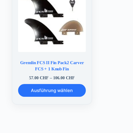
Gremlin FCS II Fin Pack2 Carver
FCS + 1 Knub Fin
Preisspanne:
57.00
CHF
–
106.00
CHF
57.00 CHF
Dieses
bis
Ausführung wählen
Produkt
106.00 CHF
weist
mehrere
Varianten
auf.
Die
Optionen
können