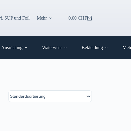
f, SUP und Foil
Mehr
0.00
CHF
Warenkorb
Ausrüstung
Waterwear
Bekleidung
Meh