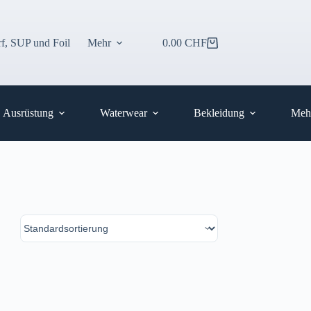
f, SUP und Foil
Mehr
0.00
CHF
Warenkorb
Ausrüstung
Waterwear
Bekleidung
Meh