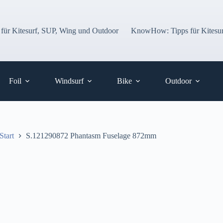
 für Kitesurf, SUP, Wing und Outdoor
KnowHow: Tipps für Kitesur
Foil
Windsurf
Bike
Outdoor
Start
S.121290872 Phantasm Fuselage 872mm