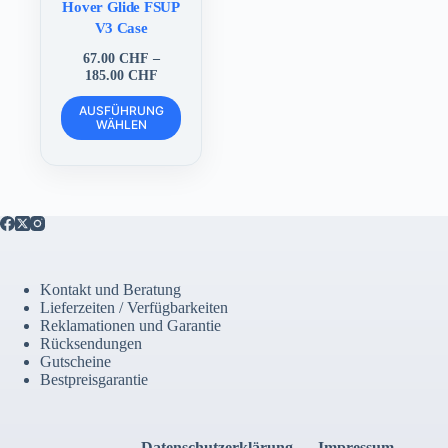
Hover Glide FSUP
V3 Case
67.00
CHF
–
Preisspanne:
185.00
CHF
67.00 CHF
Dieses
bis
AUSFÜHRUNG
Produkt
WÄHLEN
185.00 CHF
weist
mehrere
Varianten
auf.
Die
Optionen
können
auf
der
Kontakt und Beratung
Produktseite
Lieferzeiten / Verfügbarkeiten
gewählt
Reklamationen und Garantie
werden
Rücksendungen
Gutscheine
Bestpreisgarantie
Datenschutzerklärung
Impressum