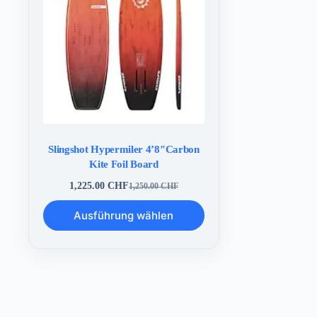
Slingshot Hypermiler 4’8″Carbon
Kite Foil Board
1,225.00
CHF
1,250.00
CHF
Ursprünglicher
Aktueller
Preis
Preis
Dieses
Ausführung wählen
war:
ist:
Produkt
1,250.00 CHF
1,225.00 CHF.
weist
mehrere
Varianten
auf.
Die
Optionen
können