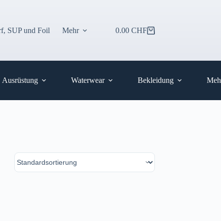
f, SUP und Foil
Mehr
0.00
CHF
Warenkorb
Ausrüstung
Waterwear
Bekleidung
Meh