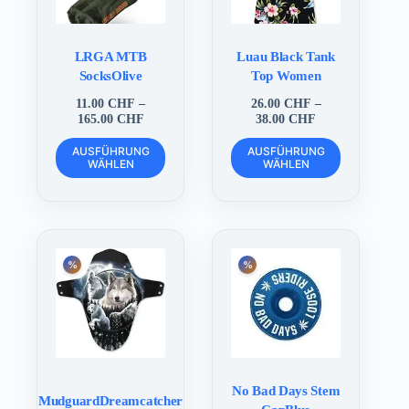
gewählt
gewählt
werden
werden
LRGA MTB
Luau Black Tank
SocksOlive
Top Women
11.00
CHF
–
26.00
CHF
–
Preisspanne:
Preisspanne:
165.00
CHF
38.00
CHF
11.00 CHF
26.00 CHF
Dieses
Dieses
bis
bis
AUSFÜHRUNG
AUSFÜHRUNG
Produkt
Produkt
WÄHLEN
165.00 CHF
WÄHLEN
38.00 CHF
weist
weist
mehrere
mehrere
Varianten
Varianten
auf.
auf.
Die
Die
Optionen
Optionen
können
können
auf
auf
der
der
Produktseite
Produktseite
gewählt
gewählt
werden
werden
No Bad Days Stem
MudguardDreamcatcher