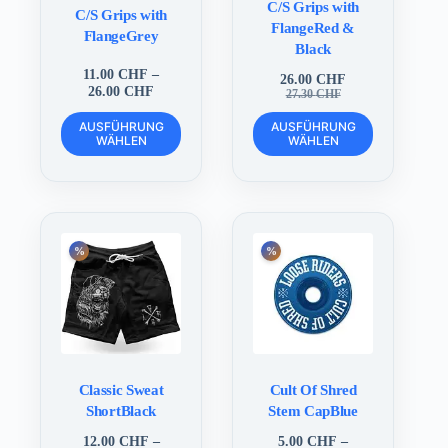
C/S Grips with
C/S Grips with
FlangeRed &
FlangeGrey
Black
11.00
CHF
–
26.00
CHF
Preisspanne:
26.00
CHF
Ursprünglicher
Aktueller
27.30
CHF
11.00 CHF
Preis
Preis
Dieses
Dieses
bis
war:
ist:
AUSFÜHRUNG
AUSFÜHRUNG
Produkt
Produkt
WÄHLEN
26.00 CHF
WÄHLEN
27.30 CHF
26.00 CHF.
weist
weist
mehrere
mehrere
Varianten
Varianten
auf.
auf.
Die
Die
Optionen
Optionen
können
können
auf
auf
der
der
Produktseite
Produktseite
gewählt
gewählt
werden
werden
Classic Sweat
Cult Of Shred
ShortBlack
Stem CapBlue
12.00
CHF
–
5.00
CHF
–