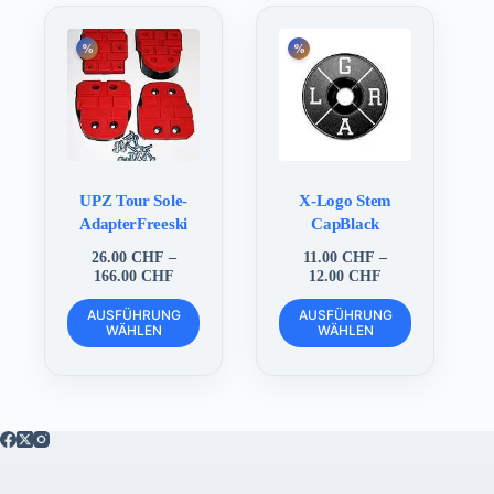
auf.
auf.
Die
Die
Optionen
Optionen
können
können
auf
auf
der
der
Produktseite
Produktseite
gewählt
gewählt
werden
werden
UPZ Tour Sole-
X-Logo Stem
AdapterFreeski
CapBlack
26.00
CHF
–
11.00
CHF
–
Preisspanne:
Preisspanne:
166.00
CHF
12.00
CHF
26.00 CHF
11.00 CHF
Dieses
Dieses
bis
bis
AUSFÜHRUNG
AUSFÜHRUNG
Produkt
Produkt
WÄHLEN
166.00 CHF
WÄHLEN
12.00 CHF
weist
weist
mehrere
mehrere
Varianten
Varianten
auf.
auf.
Die
Die
Optionen
Optionen
können
können
auf
auf