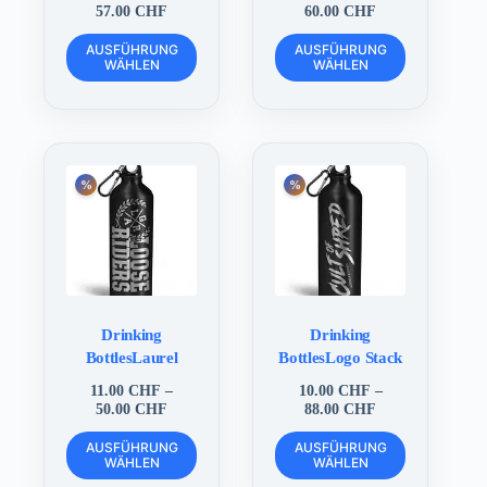
Preisspanne:
Preisspanne:
57.00
CHF
60.00
CHF
12.00 CHF
5.00 CHF
Dieses
Dieses
bis
bis
AUSFÜHRUNG
AUSFÜHRUNG
Produkt
Produkt
WÄHLEN
57.00 CHF
WÄHLEN
60.00 CHF
weist
weist
mehrere
mehrere
Varianten
Varianten
auf.
auf.
Die
Die
Optionen
Optionen
können
können
auf
auf
der
der
Produktseite
Produktseite
gewählt
gewählt
werden
werden
Drinking
Drinking
BottlesLaurel
BottlesLogo Stack
11.00
CHF
–
10.00
CHF
–
Preisspanne:
Preisspanne:
50.00
CHF
88.00
CHF
11.00 CHF
10.00 CHF
Dieses
Dieses
bis
bis
AUSFÜHRUNG
AUSFÜHRUNG
Produkt
Produkt
WÄHLEN
50.00 CHF
WÄHLEN
88.00 CHF
weist
weist