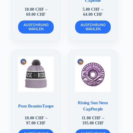
CapBlue
10.00
CHF
–
5.00
CHF
–
Preisspanne:
Preisspanne:
69.00
CHF
64.00
CHF
10.00 CHF
5.00 CHF
Dieses
Dieses
bis
bis
AUSFÜHRUNG
AUSFÜHRUNG
Produkt
Produkt
WÄHLEN
69.00 CHF
WÄHLEN
64.00 CHF
weist
weist
mehrere
mehrere
Varianten
Varianten
auf.
auf.
Die
Die
Optionen
Optionen
können
können
auf
auf
der
der
Produktseite
Produktseite
gewählt
gewählt
werden
werden
Rising Sun Stem
Pom BeaniesTaupe
CapPurple
10.00
CHF
–
11.00
CHF
–
Preisspanne:
Preisspanne:
97.00
CHF
195.00
CHF
10.00 CHF
11.00 CHF
Dieses
Dieses
bis
bis