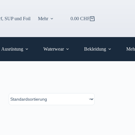
f, SUP und Foil
Mehr
0.00
CHF
Warenkorb
Ausrüstung
Waterwear
Bekleidung
Meh