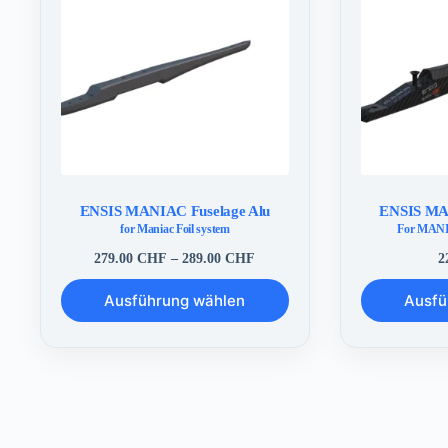
ENSIS MANIAC Fuselage Alu
ENSIS MA
for Maniac Foil system
For MANI
Preisspanne:
279.00
CHF
–
289.00
CHF
2
279.00 CHF
Dieses
Dieses
bis
Ausführung wählen
Ausfü
Produkt
Produkt
289.00 CHF
weist
weist
mehrere
mehrere
Varianten
Varianten
auf.
auf.
Die
Die
Optionen
Optionen
können
können