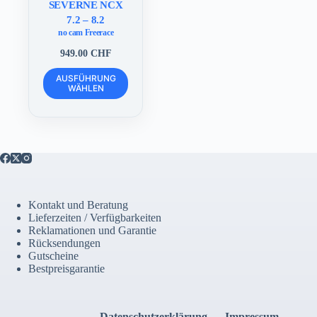
SEVERNE NCX
7.2 – 8.2
no cam Freerace
949.00
CHF
Dieses
AUSFÜHRUNG
Produkt
WÄHLEN
weist
mehrere
Varianten
auf.
Die
Optionen
können
auf
der
Kontakt und Beratung
Produktseite
Lieferzeiten / Verfügbarkeiten
gewählt
Reklamationen und Garantie
werden
Rücksendungen
Gutscheine
Bestpreisgarantie
Datenschutzerklärung
Impressum