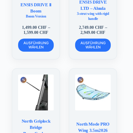
ENSIS DRIVE
ENSIS DRIVE ll
LTD – Aluula
Boom
3-strut wing with rigid
Boom Version
handle
1,499.00
CHF
–
2,749.00
CHF
–
Preisspanne:
Preisspanne:
1,599.00
CHF
2,949.00
CHF
1,499.00 CHF
2,749.00 CHF
Dieses
Dieses
bis
bis
AUSFÜHRUNG
AUSFÜHRUNG
Produkt
Produkt
WÄHLEN
1,599.00 CHF
WÄHLEN
2,949.00 CHF
weist
weist
mehrere
mehrere
Varianten
Varianten
auf.
auf.
Die
Die
Optionen
Optionen
können
können
auf
auf
der
der
Produktseite
Produktseite
gewählt
gewählt
werden
werden
North Griplock
North Mode PRO
Bridge
Wing 3.5m2026