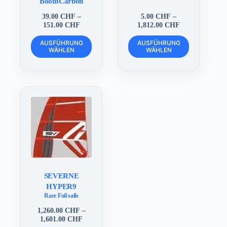
BoomCarbon
39.00
CHF
–
5.00
CHF
–
Preisspanne:
Preisspanne:
151.00
CHF
1,812.00
CHF
39.00 CHF
5.00 CHF
Dieses
Dieses
bis
bis
AUSFÜHRUNG
AUSFÜHRUNG
Produkt
Produkt
WÄHLEN
151.00 CHF
WÄHLEN
1,812.00 CHF
weist
weist
mehrere
mehrere
Varianten
Varianten
auf.
auf.
Die
Die
Optionen
Optionen
können
können
auf
auf
der
der
Produktseite
Produktseite
gewählt
gewählt
werden
werden
SEVERNE
HYPER9
Race Foil sails
1,260.00
CHF
–
Preisspanne:
1,601.00
CHF
1,260.00 CHF