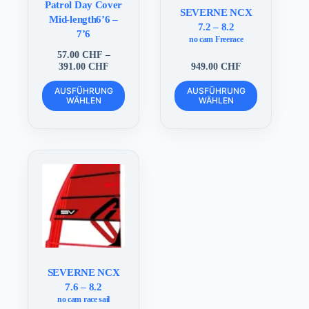
Patrol Day Cover
SEVERNE NCX
Mid-length6’6 –
7.2 – 8.2
7’6
no cam Freerace
57.00
CHF
–
Preisspanne:
391.00
CHF
949.00
CHF
57.00 CHF
Dieses
Dieses
bis
AUSFÜHRUNG
AUSFÜHRUNG
Produkt
Produkt
WÄHLEN
391.00 CHF
WÄHLEN
weist
weist
mehrere
mehrere
Varianten
Varianten
auf.
auf.
Die
Die
Optionen
Optionen
können
können
auf
auf
der
der
Produktseite
Produktseite
gewählt
gewählt
werden
werden
SEVERNE NCX
7.6 – 8.2
no cam race sail