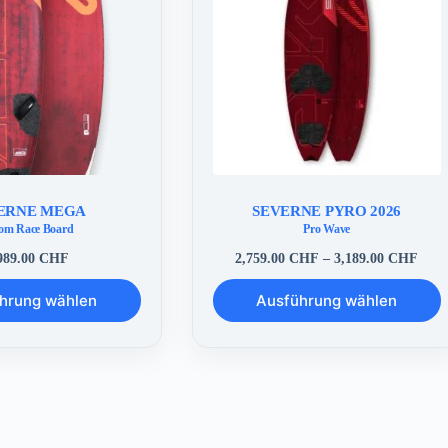
ERNE MEGA
SEVERNE PYRO 2026
lom Race Board
Pro Wave
Prei
989.00
CHF
2,759.00
CHF
–
3,189.00
CHF
2,75
Dieses
bis
hrung wählen
Ausführung wählen
Produkt
3,18
weist
mehrere
Varianten
auf.
Die
Optionen
können