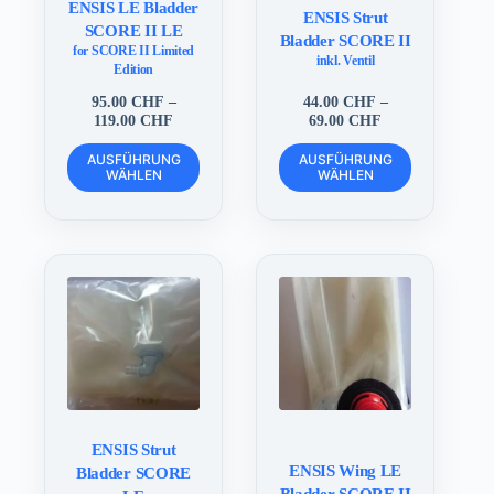
ENSIS LE Bladder
ENSIS Strut
SCORE II LE
Bladder SCORE II
for SCORE II Limited
inkl. Ventil
Edition
95.00
CHF
–
44.00
CHF
–
Preisspanne:
Preisspanne:
119.00
CHF
69.00
CHF
95.00 CHF
44.00 CHF
Dieses
Dieses
bis
bis
AUSFÜHRUNG
AUSFÜHRUNG
Produkt
Produkt
WÄHLEN
119.00 CHF
WÄHLEN
69.00 CHF
weist
weist
mehrere
mehrere
Varianten
Varianten
auf.
auf.
Die
Die
Optionen
Optionen
können
können
auf
auf
der
der
Produktseite
Produktseite
gewählt
gewählt
werden
werden
ENSIS Strut
ENSIS Wing LE
Bladder SCORE
Bladder SCORE II