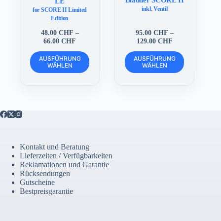
LE
inkl. Ventil
for SCORE II Limited
Edition
48.00
CHF
–
95.00
CHF
–
Preisspanne:
Preisspanne:
66.00
CHF
129.00
CHF
48.00 CHF
95.00 CHF
Dieses
Dieses
bis
bis
AUSFÜHRUNG
AUSFÜHRUNG
Produkt
Produkt
WÄHLEN
66.00 CHF
WÄHLEN
129.00 CHF
weist
weist
mehrere
mehrere
Varianten
Varianten
auf.
auf.
Die
Die
Optionen
Optionen
können
können
auf
auf
der
der
Kontakt und Beratung
Produktseite
Produktseite
Lieferzeiten / Verfügbarkeiten
gewählt
gewählt
Reklamationen und Garantie
werden
werden
Rücksendungen
Gutscheine
Bestpreisgarantie