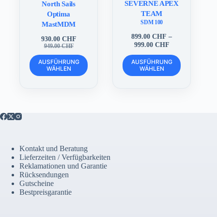
SEVERNE APEX
North Sails
TEAM
Optima
SDM 100
MastMDM
899.00
CHF
–
930.00
CHF
Preisspanne:
999.00
CHF
Ursprünglicher
Aktueller
949.00
CHF
899.00 CHF
Preis
Preis
Dieses
Dieses
bis
war:
ist:
AUSFÜHRUNG
AUSFÜHRUNG
Produkt
Produkt
WÄHLEN
WÄHLEN
999.00 CHF
949.00 CHF
930.00 CHF.
weist
weist
mehrere
mehrere
Varianten
Varianten
auf.
auf.
Die
Die
Optionen
Optionen
können
können
auf
auf
der
der
Kontakt und Beratung
Produktseite
Produktseite
Lieferzeiten / Verfügbarkeiten
gewählt
gewählt
Reklamationen und Garantie
werden
werden
Rücksendungen
Gutscheine
Bestpreisgarantie