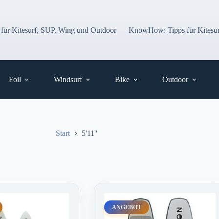
 für Kitesurf, SUP, Wing und Outdoor
KnowHow: Tipps für Kitesur
Foil
Windsurf
Bike
Outdoor
Start
5'11''
ANGEBOT