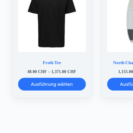
Froth Tee
North Cha
Preisspanne:
48.00
CHF
–
1,371.00
CHF
1,155.0
48.00 CHF
Dieses
Dieses
bis
Ausführung wählen
Ausfü
Produkt
Produkt
1,371.00 CHF
weist
weist
mehrere
mehrere
Varianten
Varianten
auf.
auf.
Die
Die
Optionen
Optionen
können
können
auf
auf