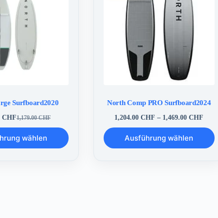
rge Surfboard2020
North Comp PRO Surfboard2024
Prei
0
CHF
1,204.00
CHF
–
1,469.00
CHF
1,179.00
CHF
Ursprünglicher
Aktueller
1,20
Preis
Preis
Dieses
bis
hrung wählen
war:
ist:
Ausführung wählen
Produkt
1,46
1,179.00 CHF
1,155.00 CHF.
weist
mehrere
Varianten
auf.
Die
Optionen
können
auf