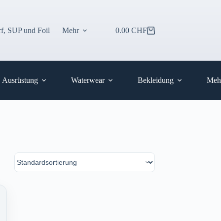
f, SUP und Foil
Mehr
0.00
CHF
Warenkorb
Ausrüstung
Waterwear
Bekleidung
Meh