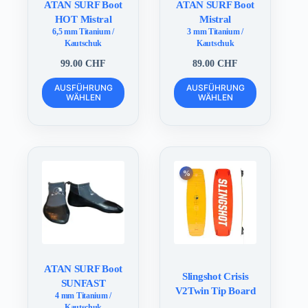
ATAN SURF Boot
ATAN SURF Boot
HOT Mistral
Mistral
6,5 mm Titanium /
3 mm Titanium /
Kautschuk
Kautschuk
99.00
CHF
89.00
CHF
Dieses
Dieses
AUSFÜHRUNG
AUSFÜHRUNG
Produkt
Produkt
WÄHLEN
WÄHLEN
weist
weist
mehrere
mehrere
Varianten
Varianten
auf.
auf.
Die
Die
Optionen
Optionen
können
können
auf
auf
der
der
Produktseite
Produktseite
gewählt
gewählt
werden
werden
ATAN SURF Boot
Slingshot Crisis
SUNFAST
V2Twin Tip Board
4 mm Titanium /
Kautschuk