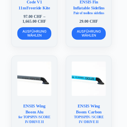
Code V1
ENSIS Fin
11mFreeride Kite
Inflatable Sidefins
Pair of toolless sidefins
97.00
CHF
–
Preisspanne:
1,665.00
CHF
29.00
CHF
97.00 CHF
Dieses
Dieses
bis
AUSFÜHRUNG
AUSFÜHRUNG
Produkt
Produkt
WÄHLEN
1,665.00 CHF
WÄHLEN
weist
weist
mehrere
mehrere
Varianten
Varianten
auf.
auf.
Die
Die
Optionen
Optionen
können
können
auf
auf
der
der
Produktseite
Produktseite
gewählt
gewählt
werden
werden
ENSIS Wing
ENSIS Wing
Boom Alu
Boom Carbon
for TOPSPIN /SCORE
TOPSSPIN / SCORE
IV/DRIVE II
IV/ DRIVE II