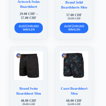
Artwork Swim
Brand Solid
Boardshort
Boardshorts Men
29.00
CHF
–
57.00
CHF
Preisspanne:
57.00
CHF
Ursprünglicher
Aktueller
59.00
CHF
29.00 CHF
Preis
Preis
Dieses
Dieses
bis
war:
ist:
AUSFÜHRUNG
AUSFÜHRUNG
Produkt
Produkt
WÄHLEN
57.00 CHF
WÄHLEN
59.00 CHF
57.00 CHF.
weist
weist
mehrere
mehrere
Varianten
Varianten
auf.
auf.
Die
Die
Optionen
Optionen
können
können
auf
auf
der
der
Produktseite
Produktseite
gewählt
gewählt
werden
werden
Brand Swim
Coast Boardshort
Boardshort Men
Men
48.00
CHF
60.00
CHF
Ursprünglicher
Aktueller
Ursprünglicher
Aktueller
49.00
CHF
62.00
CHF