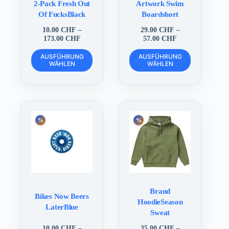
2-Pack Fresh Out
Artwork Swim
Of FucksBlack
Boardshort
10.00
CHF
–
29.00
CHF
–
Preisspanne:
Preisspanne:
173.00
CHF
57.00
CHF
10.00 CHF
29.00 CHF
Dieses
Dieses
bis
bis
AUSFÜHRUNG
AUSFÜHRUNG
Produkt
Produkt
WÄHLEN
173.00 CHF
WÄHLEN
57.00 CHF
weist
weist
mehrere
mehrere
Varianten
Varianten
auf.
auf.
Die
Die
Optionen
Optionen
können
können
auf
auf
der
der
Produktseite
Produktseite
gewählt
gewählt
werden
werden
Brand
Bikes Now Beers
HoodieSeason
LaterBlue
Sweat
10.00
CHF
–
35.00
CHF
–