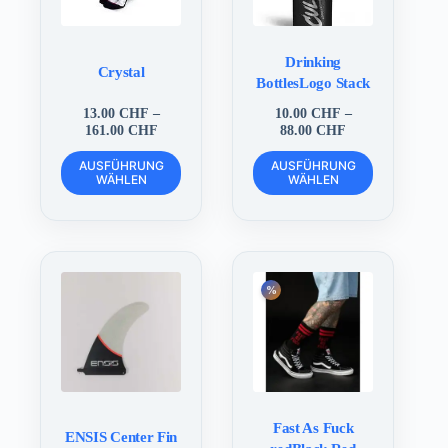
gewählt
gewählt
werden
werden
Drinking
Crystal
BottlesLogo Stack
13.00
CHF
–
10.00
CHF
–
Preisspanne:
Preisspanne:
161.00
CHF
88.00
CHF
13.00 CHF
10.00 CHF
Dieses
Dieses
bis
bis
AUSFÜHRUNG
AUSFÜHRUNG
Produkt
Produkt
WÄHLEN
161.00 CHF
WÄHLEN
88.00 CHF
weist
weist
mehrere
mehrere
Varianten
Varianten
auf.
auf.
Die
Die
Optionen
Optionen
können
können
auf
auf
der
der
Produktseite
Produktseite
gewählt
gewählt
werden
werden
Fast As Fuck
ENSIS Center Fin