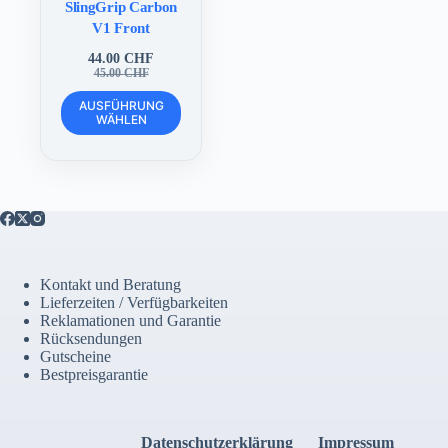
SlingGrip Carbon
V1 Front
44.00
CHF
Ursprünglicher
Aktueller
45.00
CHF
Preis
Preis
Dieses
war:
ist:
AUSFÜHRUNG
Produkt
WÄHLEN
45.00 CHF
44.00 CHF.
weist
mehrere
Varianten
auf.
Die
Optionen
können
auf
der
Kontakt und Beratung
Produktseite
Lieferzeiten / Verfügbarkeiten
gewählt
Reklamationen und Garantie
werden
Rücksendungen
Gutscheine
Bestpreisgarantie
Datenschutzerklärung
Impressum