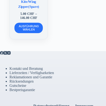
Kite/Wing
Zipper(Spare)
5.00
CHF
–
Preisspanne:
146.00
CHF
5.00 CHF
Dieses
bis
AUSFÜHRUNG
Produkt
WÄHLEN
146.00 CHF
weist
mehrere
Varianten
auf.
Die
Optionen
können
auf
der
Kontakt und Beratung
Produktseite
Lieferzeiten / Verfügbarkeiten
gewählt
Reklamationen und Garantie
werden
Rücksendungen
Gutscheine
Bestpreisgarantie
Datenschutzerklärung
Impressum