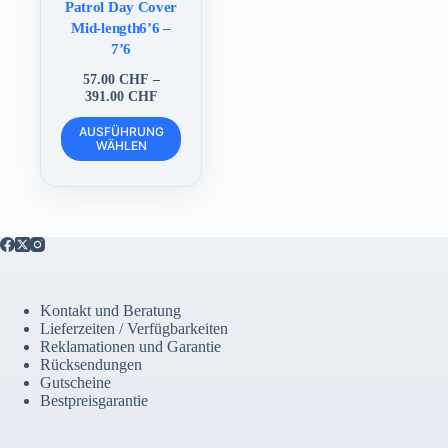
Patrol Day Cover
Mid-length6’6 –
7’6
57.00
CHF
–
Preisspanne:
391.00
CHF
57.00 CHF
Dieses
bis
AUSFÜHRUNG
Produkt
WÄHLEN
391.00 CHF
weist
mehrere
Varianten
auf.
Die
Optionen
können
auf
der
Kontakt und Beratung
Produktseite
Lieferzeiten / Verfügbarkeiten
gewählt
Reklamationen und Garantie
werden
Rücksendungen
Gutscheine
Bestpreisgarantie