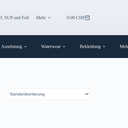
f, SUP und Foil
Mehr
0.00
CHF
Warenkorb
Ausrüstung
Waterwear
Bekleidung
Meh