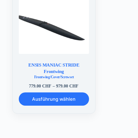
ENSIS MANIAC STRIDE
Frontwing
Frontwing/Cover/Screwset
Preisspanne:
779.00
CHF
–
979.00
CHF
779.00 CHF
Dieses
bis
Ausführung wählen
Produkt
979.00 CHF
weist
mehrere
Varianten
auf.
Die
Optionen