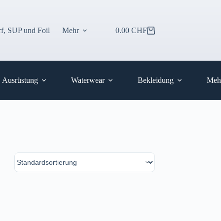
f, SUP und Foil
Mehr
0.00
CHF
Warenkorb
Ausrüstung
Waterwear
Bekleidung
Meh