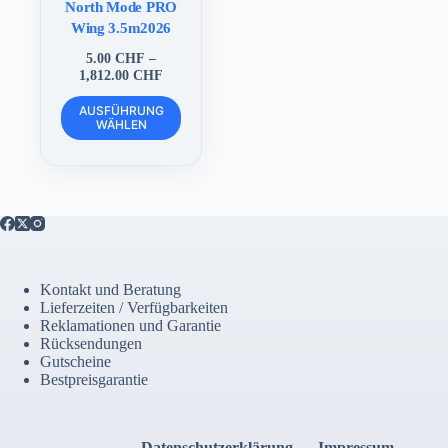
North Mode PRO
Wing 3.5m2026
5.00
CHF
–
Preisspanne:
1,812.00
CHF
5.00 CHF
Dieses
bis
AUSFÜHRUNG
Produkt
WÄHLEN
1,812.00 CHF
weist
mehrere
Varianten
auf.
Die
Optionen
können
auf
der
Kontakt und Beratung
Produktseite
Lieferzeiten / Verfügbarkeiten
gewählt
Reklamationen und Garantie
werden
Rücksendungen
Gutscheine
Bestpreisgarantie
Datenschutzerklärung
Impressum