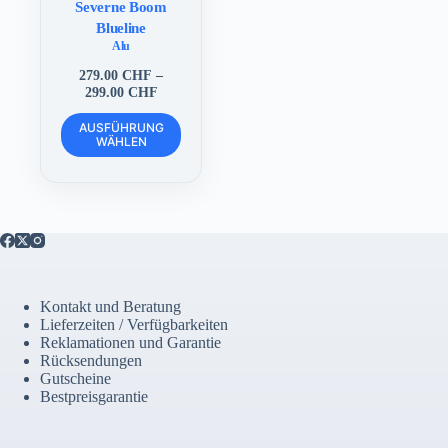
Severne Boom
Blueline
Alu
279.00
CHF
–
Preisspanne:
299.00
CHF
279.00 CHF
Dieses
bis
AUSFÜHRUNG
Produkt
WÄHLEN
299.00 CHF
weist
mehrere
Varianten
auf.
Die
Optionen
können
auf
der
Kontakt und Beratung
Produktseite
Lieferzeiten / Verfügbarkeiten
gewählt
Reklamationen und Garantie
werden
Rücksendungen
Gutscheine
Bestpreisgarantie