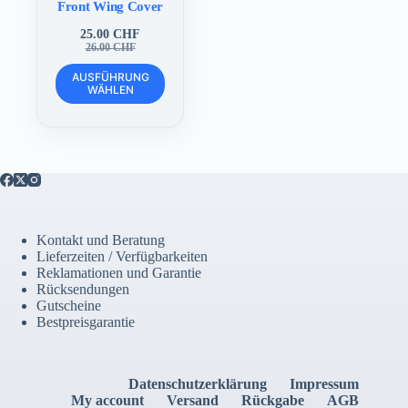
Front Wing Cover
25.00
CHF
Ursprünglicher
Aktueller
26.00
CHF
Preis
Preis
Dieses
war:
ist:
AUSFÜHRUNG
Produkt
WÄHLEN
26.00 CHF
25.00 CHF.
weist
mehrere
Varianten
auf.
Die
Optionen
können
auf
der
Kontakt und Beratung
Produktseite
Lieferzeiten / Verfügbarkeiten
gewählt
Reklamationen und Garantie
werden
Rücksendungen
Gutscheine
Bestpreisgarantie
Datenschutzerklärung
Impressum
My account
Versand
Rückgabe
AGB