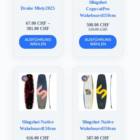
Slingshot
Drake Misty2025
CopycatPro
Wakeboard150cm
67.00
CHF
–
508.00
CHF
Preisspanne:
381.00
CHF
Ursprünglicher
Aktueller
519.00
CHF
67.00 CHF
Preis
Preis
Dieses
Dieses
bis
war:
ist:
AUSFÜHRUNG
AUSFÜHRUNG
Produkt
Produkt
WÄHLEN
381.00 CHF
WÄHLEN
519.00 CHF
508.00 CHF.
weist
weist
mehrere
mehrere
Varianten
Varianten
auf.
auf.
Die
Die
Optionen
Optionen
können
können
auf
auf
der
der
Produktseite
Produktseite
gewählt
gewählt
werden
werden
Slingshot Native
Slingshot Native
Wakeboard150cm
Wakeboard150cm
616.00
CHF
587.00
CHF