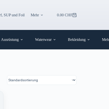
f, SUP und Foil
Mehr
0.00
CHF
Warenkorb
Ausrüstung
Waterwear
Bekleidung
Meh