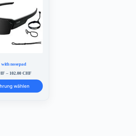
 with nosepad
Preisspanne:
HF
–
102.00
CHF
77.00 CHF
bis
hrung wählen
102.00 CHF