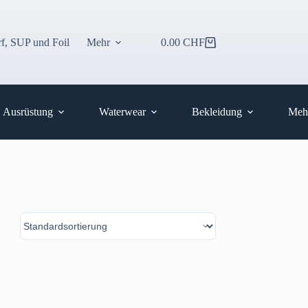
f, SUP und Foil
Mehr
0.00
CHF
Warenkorb
Ausrüstung
Waterwear
Bekleidung
Meh