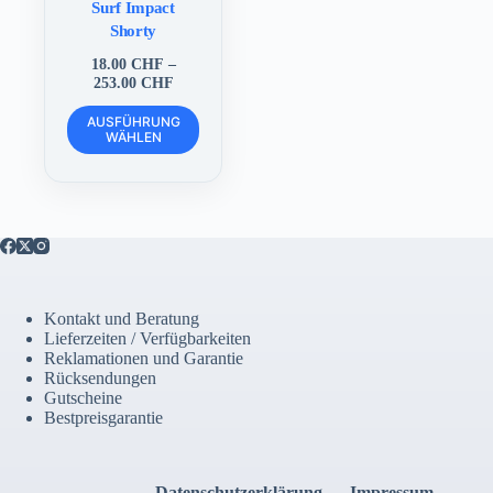
Surf Impact
Shorty
18.00
CHF
–
Preisspanne:
253.00
CHF
18.00 CHF
Dieses
bis
AUSFÜHRUNG
Produkt
WÄHLEN
253.00 CHF
weist
mehrere
Varianten
auf.
Die
Optionen
können
auf
der
Kontakt und Beratung
Produktseite
Lieferzeiten / Verfügbarkeiten
gewählt
Reklamationen und Garantie
werden
Rücksendungen
Gutscheine
Bestpreisgarantie
Datenschutzerklärung
Impressum