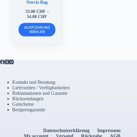
Norris Bag
33.00
CHF
–
Preisspanne:
54.00
CHF
33.00 CHF
Dieses
bis
AUSFÜHRUNG
Produkt
WÄHLEN
54.00 CHF
weist
mehrere
Varianten
auf.
Die
Optionen
können
auf
der
Kontakt und Beratung
Produktseite
Lieferzeiten / Verfügbarkeiten
gewählt
Reklamationen und Garantie
werden
Rücksendungen
Gutscheine
Bestpreisgarantie
Datenschutzerklärung
Impressum
My account
Versand
Rückgabe
AGB