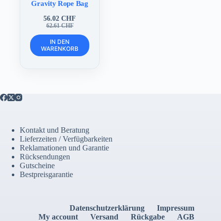
Gravity Rope Bag
56.02
CHF
Ursprünglicher
Aktueller
62.61
CHF
Preis
Preis
war:
ist:
IN DEN
WARENKORB
62.61 CHF
56.02 CHF.
Kontakt und Beratung
Lieferzeiten / Verfügbarkeiten
Reklamationen und Garantie
Rücksendungen
Gutscheine
Bestpreisgarantie
Datenschutzerklärung
Impressum
My account
Versand
Rückgabe
AGB