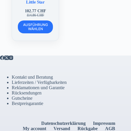
Little Star
102.77
CHF
Ursprünglicher
Aktueller
114.86
CHF
Preis
Preis
Dieses
war:
ist:
AUSFÜHRUNG
Produkt
WÄHLEN
114.86 CHF
102.77 CHF.
weist
mehrere
Varianten
auf.
Die
Optionen
können
auf
der
Kontakt und Beratung
Produktseite
Lieferzeiten / Verfügbarkeiten
gewählt
Reklamationen und Garantie
werden
Rücksendungen
Gutscheine
Bestpreisgarantie
Datenschutzerklärung
Impressum
My account
Versand
Rückgabe
AGB