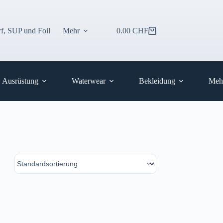
f, SUP und Foil
Mehr
0.00
CHF
Warenkorb
Ausrüstung
Waterwear
Bekleidung
Meh