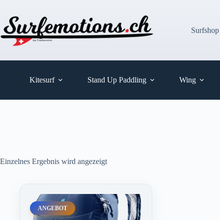
Zum
Inhalt
springen
Surfshop
Kitesurf
Stand Up Paddling
Wing
Einzelnes Ergebnis wird angezeigt
ANGEBOT