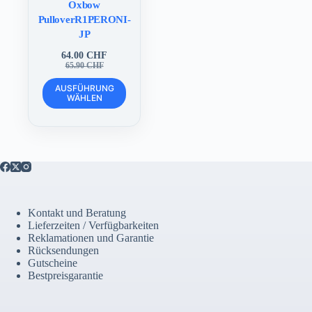
Oxbow
PulloverR1PERONI-
JP
64.00
CHF
Ursprünglicher
Aktueller
65.90
CHF
Preis
Preis
Dieses
war:
ist:
AUSFÜHRUNG
Produkt
WÄHLEN
65.90 CHF
64.00 CHF.
weist
mehrere
Varianten
auf.
Die
Optionen
können
auf
der
Kontakt und Beratung
Produktseite
Lieferzeiten / Verfügbarkeiten
gewählt
Reklamationen und Garantie
werden
Rücksendungen
Gutscheine
Bestpreisgarantie