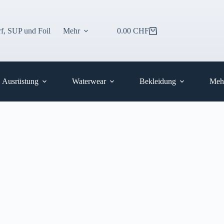
f, SUP und Foil
Mehr
0.00
CHF
Warenkorb
Ausrüstung
Waterwear
Bekleidung
Meh