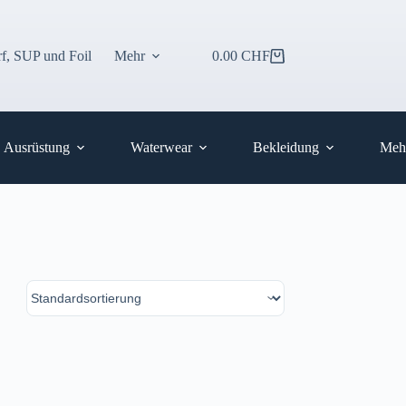
f, SUP und Foil
Mehr
0.00
CHF
Warenkorb
Ausrüstung
Waterwear
Bekleidung
Meh