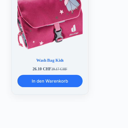
Wash Bag Kids
26.10
CHF
29.17
CHF
Ursprünglicher
Aktueller
Preis
Preis
In den Warenkorb
war:
ist:
29.17 CHF
26.10 CHF.