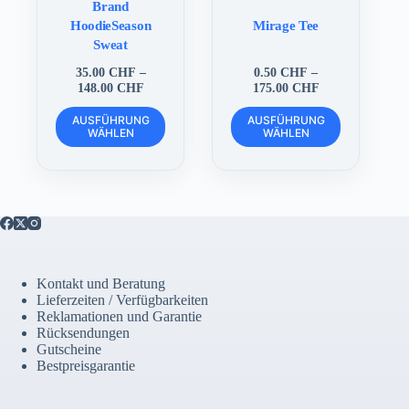
Brand
HoodieSeason
Mirage Tee
Sweat
35.00
CHF
–
0.50
CHF
–
Preisspanne:
Preisspanne:
148.00
CHF
175.00
CHF
35.00 CHF
0.50 CHF
Dieses
Dieses
bis
bis
AUSFÜHRUNG
AUSFÜHRUNG
Produkt
Produkt
WÄHLEN
148.00 CHF
WÄHLEN
175.00 CHF
weist
weist
mehrere
mehrere
Varianten
Varianten
auf.
auf.
Die
Die
Optionen
Optionen
können
können
auf
auf
der
der
Kontakt und Beratung
Produktseite
Produktseite
Lieferzeiten / Verfügbarkeiten
gewählt
gewählt
Reklamationen und Garantie
werden
werden
Rücksendungen
Gutscheine
Bestpreisgarantie