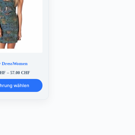
zy DressWomen
Preisspanne:
HF
–
57.00
CHF
48.00 CHF
bis
hrung wählen
57.00 CHF