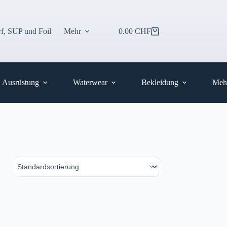
f, SUP und Foil
Mehr
0.00
CHF
Warenkorb
Ausrüstung
Waterwear
Bekleidung
Meh