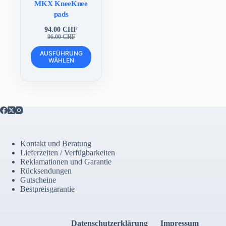
MKX KneeKnee
pads
94.00
CHF
Ursprünglicher
Aktueller
96.00
CHF
Preis
Preis
Dieses
war:
ist:
AUSFÜHRUNG
Produkt
WÄHLEN
96.00 CHF
94.00 CHF.
weist
mehrere
Varianten
auf.
Die
Optionen
können
auf
der
Kontakt und Beratung
Produktseite
Lieferzeiten / Verfügbarkeiten
gewählt
Reklamationen und Garantie
werden
Rücksendungen
Gutscheine
Bestpreisgarantie
Datenschutzerklärung
Impressum