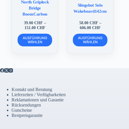
North Griplock
Slingshot Solo
Bridge
Wakeboard142cm
BoomCarbon
39.00
CHF
–
58.00
CHF
–
Preisspanne:
Preisspanne:
151.00
CHF
606.00
CHF
39.00 CHF
58.00 CHF
Dieses
Dieses
bis
bis
AUSFÜHRUNG
AUSFÜHRUNG
Produkt
Produkt
WÄHLEN
151.00 CHF
WÄHLEN
606.00 CHF
weist
weist
mehrere
mehrere
Varianten
Varianten
auf.
auf.
Die
Die
Optionen
Optionen
können
können
auf
auf
der
der
Kontakt und Beratung
Produktseite
Produktseite
Lieferzeiten / Verfügbarkeiten
gewählt
gewählt
Reklamationen und Garantie
werden
werden
Rücksendungen
Gutscheine
Bestpreisgarantie