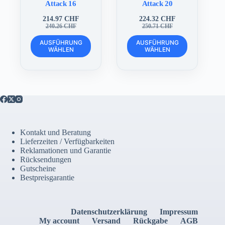
Attack 16
Attack 20
214.97
CHF
224.32
CHF
Ursprünglicher
Aktueller
Ursprünglicher
Aktueller
240.26
CHF
250.71
CHF
Preis
Preis
Preis
Preis
Dieses
Dieses
war:
ist:
war:
ist:
AUSFÜHRUNG
AUSFÜHRUNG
Produkt
Produkt
WÄHLEN
WÄHLEN
240.26 CHF
214.97 CHF.
250.71 CHF
224.32 CHF.
weist
weist
mehrere
mehrere
Varianten
Varianten
auf.
auf.
Die
Die
Optionen
Optionen
können
können
auf
auf
der
der
Kontakt und Beratung
Produktseite
Produktseite
Lieferzeiten / Verfügbarkeiten
gewählt
gewählt
Reklamationen und Garantie
werden
werden
Rücksendungen
Gutscheine
Bestpreisgarantie
Datenschutzerklärung
Impressum
My account
Versand
Rückgabe
AGB