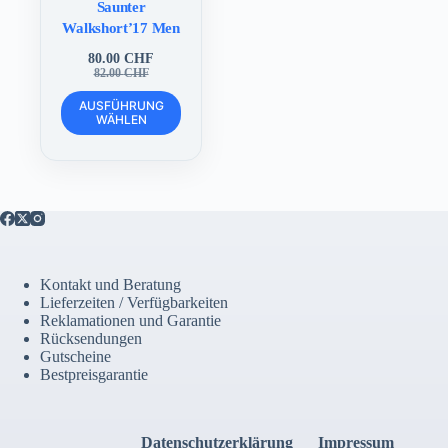
Saunter
Walkshort’17 Men
80.00
CHF
Ursprünglicher
Aktueller
82.00
CHF
Preis
Preis
Dieses
war:
ist:
AUSFÜHRUNG
Produkt
WÄHLEN
82.00 CHF
80.00 CHF.
weist
mehrere
Varianten
auf.
Die
Optionen
können
auf
der
Kontakt und Beratung
Produktseite
Lieferzeiten / Verfügbarkeiten
gewählt
Reklamationen und Garantie
werden
Rücksendungen
Gutscheine
Bestpreisgarantie
Datenschutzerklärung
Impressum