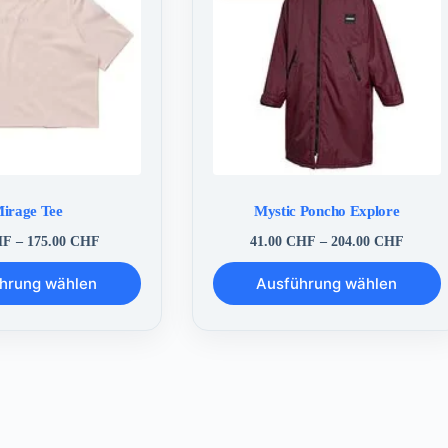
irage Tee
Mystic Poncho Explore
Preisspanne:
Preissp
HF
–
175.00
CHF
41.00
CHF
–
204.00
CHF
0.50 CHF
41.00 
Dieses
bis
bis
hrung wählen
Ausführung wählen
Produkt
175.00 CHF
204.00
weist
mehrere
Varianten
auf.
Die
Optionen
können
auf