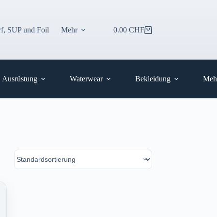
f, SUP und Foil
Mehr
0.00
CHF
Warenkorb
Ausrüstung
Waterwear
Bekleidung
Meh